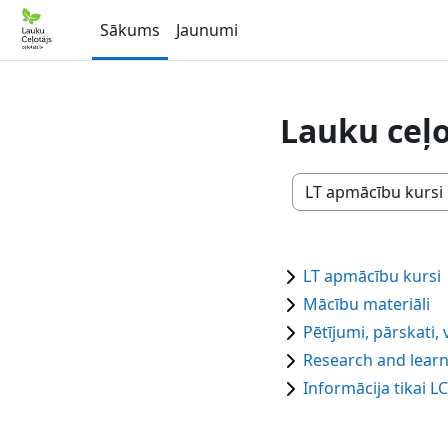
Atvērt galveno saturu
Sākums
Jaunumi
Lauku ceļo
Kursu kategorijas
LT apmācību kursi
Mācību materiāli
Pētījumi, pārskati, 
Research and learn
Informācija tikai L