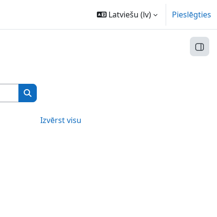
Latviešu ‎(lv)‎
Pieslēgties
Atvēr
Meklēt kursus
Meklēt kursus
Izvērst visu