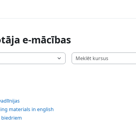
tāja e-mācības
vadlīnijas
ing materials in english
C biedriem