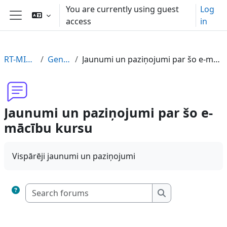
Skip to main content
You are currently using guest
Log
access
in
Side panel
RT-MILI-LV
General
Jaunumi un paziņojumi par šo e-mācību kursu
Jaunumi un paziņojumi par šo e-
mācību kursu
Vispārēji jaunumi un paziņojumi
Search forums
Search forums