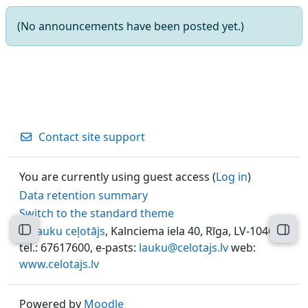
(No announcements have been posted yet.)
Contact site support
You are currently using guest access (
Log in
)
Data retention summary
Switch to the standard theme
©
Lauku ceļotājs
, Kalnciema iela 40, Rīga, LV-1046,
Open course index
Open
tel.: 67617600, e-pasts:
lauku@celotajs.lv
web:
www.celotajs.lv
Powered by
Moodle