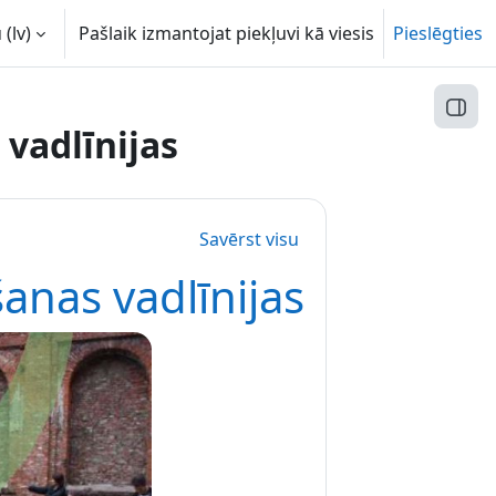
(lv)‎
Pašlaik izmantojat piekļuvi kā viesis
Pieslēgties
Atvēr
vadlīnijas
Savērst visu
anas vadlīnijas