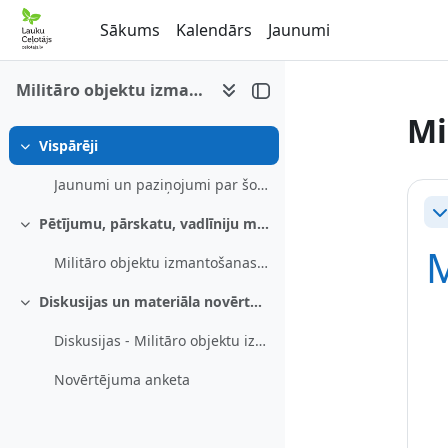
Atvērt galveno saturu
Sākums
Kalendārs
Jaunumi
Militāro objektu izmantošanas vadlīnijas
Mi
Vispārēji
Savērst
Se
Jaunumi un paziņojumi par šo e-mācību kursu
Sa
Pētījumu, pārskatu, vadlīniju materiāls
Savērst
M
Militāro objektu izmantošanas vadlīnijas
Diskusijas un materiāla novērtējums
Savērst
Diskusijas - Militāro objektu izmantošanas vadlīnijas
Novērtējuma anketa