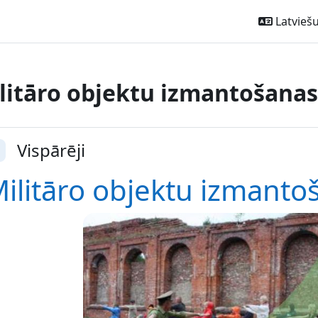
Latviešu ‎
litāro objektu izmantošanas 
ction outline
Vispārēji
vērst
ilitāro objektu izmantoš