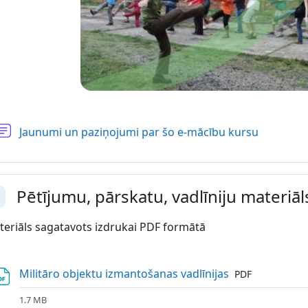
Forums
Jaunumi un paziņojumi par šo e-mācību kursu
Pētījumu, pārskatu, vadlīniju materiāl
vērst
eriāls sagatavots izdrukai PDF formātā
Fails
Militāro objektu izmantošanas vadlīnijas
PDF
1.7 MB