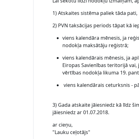
Lai sekotu līdzi nodokļu izmaiņām, a
1) Atskaites sistēma paliek tāda pati,
2) PVN taksācijas periods tāpat kā ie
viens kalendāra mēnesis, ja reģi
nodokļa maksātāju reģistrā;
viens kalendārais mēnesis, ja ap
Eiropas Savienības teritorijā va
vērtības nodokļa likuma 19. panta
viens kalendārais ceturksnis - p
3) Gada atskaite jāiesniedz kā līdz ši
jāiesniedz ar 01.07.2018.
ar cieņu,
"Lauku ceļotājs"