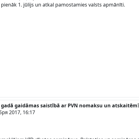
 pienāk 1. jūlijs un atkal pamostamies valsts apmānīti.
 gadā gaidāmas saistībā ar PVN nomaksu un atskaitēm
бря 2017, 16:17