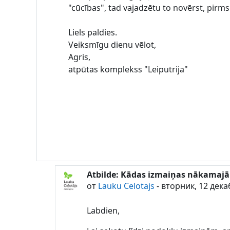
"cūcības", tad vajadzētu to novērst, pirms
Liels paldies.
Veiksmīgu dienu vēlot,
Agris,
atpūtas komplekss "Leiputrija"
Atbilde: Kādas izmaiņas nākamajā
В ответ на Lauku Celotajs
от
Lauku Celotajs
-
вторник, 12 дека
Labdien,