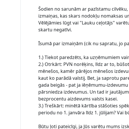
Šodien no sarunām ar pazīstamu cilvēku,
izmaiņas, kas skars nodokļu nomaksas un 
Vēlējāmies lūgt vai "Lauku ceļotājs" varē
skartu negatīvi.
Īsumā par izmaiņām (cik nu sapratu, jo p
1.) Tiekot paredzēts, ka uzņēmumiem vairs 
2.) Otrkārt: PVN norēķins, līdz ar to, 
mēnešos, kamēr pārējos mēnešos izdevumi
kaut ko parādā valstij. Bet, ja saprotu 
gada beigās - pat ja iēņēmumu-izdevumu 
pārsniedza izdevumus. Un tad ir jautājums:
bezprocentu aizdevums valsts kasei.
3.) Treškārt: minētā kārtība stāšoties spē
periodu no 1. janvāra līdz 1. jūlijam? Vai 
Būtu ļoti pateicīgi, ja Jūs varētu mums izs