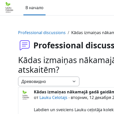
Перейти к основному содержанию
В начало
Professional discussions
Kādas izmaiņas nākam
Professional discus
Kādas izmaiņas nākamaj
atskaitēm?
Режим отображения
Kādas izmaiņas nākamajā gadā gaidām
Количество ответов: 1
от
Lauku Celotajs
-
вторник, 12 декабря 2
Labdien un sveiciens Lauku ceļotāja kolek