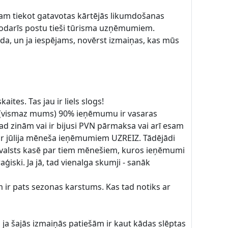
am tiekot gatavotas kārtējās likumdošanas
 nodarīs postu tieši tūrisma uzņēmumiem.
ida, un ja iespējams, novērst izmaiņas, kas mūs
tes. Tas jau ir liels slogs!
em (vismaz mums) 90% ieņēmumu ir vasaras
zinām vai ir bijusi PVN pārmaksa vai arī esam
par jūlija mēneša ieņēmumiem UZREIZ. Tādējādi
 valsts kasē par tiem mēnešiem, kuros ieņēmumi
ģiski. Ja jā, tad vienalga skumji - sanāk
em ir pats sezonas karstums. Kas tad notiks ar
n, ja šajās izmaiņās patiešām ir kaut kādas slēptas