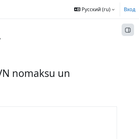
Русский ‎(ru)‎
Вход
Откр
?
PVN nomaksu un