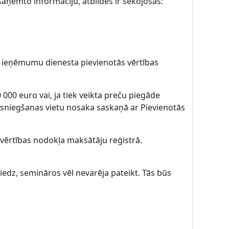
aņemto informāciju, atbildes ir sekojošas:
ts ieņēmumu dienesta pievienotās vērtības
000 euro vai, ja tiek veikta preču piegāde
u sniegšanas vietu nosaka saskaņā ar Pievienotās
 vērtības nodokļa maksātāju reģistrā.
niedz, semināros vēl nevarēja pateikt. Tās būs