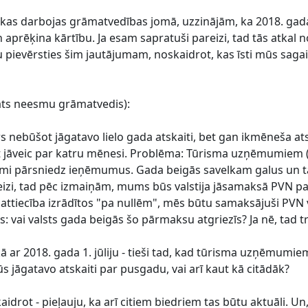
 kas darbojas grāmatvedības jomā, uzzinājām, ka 2018. gad
aprēķina kārtību. Ja esam sapratuši pareizi, tad tās atkal
tu pievērsties šim jautājumam, noskaidrot, kas īsti mūs saga
ats neesmu grāmatvedis):
nebūšot jāgatavo lielo gada atskaiti, bet gan ikmēneša atskai
būšot jāveic par katru mēnesi. Problēma: Tūrisma uzņēmumi
 pārsniedz ieņēmumus. Gada beigās savelkam galus un tad 
pareizi, tad pēc izmaiņām, mums būs valstija jāsamaksā PVN 
attiecība izrādītos "pa nullēm", mēs būtu samaksājuši PVN
 vai valsts gada beigās šo pārmaksu atgriezīs? Ja nē, tad tra
kā ar 2018. gada 1. jūliju - tieši tad, kad tūrisma uzņēmumi
būs jāgatavo atskaiti par pusgadu, vai arī kaut kā citādāk?
kaidrot - pieļauju, ka arī citiem biedriem tas būtu aktuāli. U