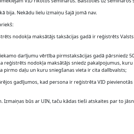
pmeklējam VID rīkotos seminārus. Balstoties uz semināros s
 kā bija. Nekādu lielu izmaiņu šajā jomā nav.
priekš:
strēts nodokļa maksātājs taksācijas gadā ir reģistrēts Vals
liekamo darījumu vērtība pirmstaksācijas gadā pārsniedz 50 
i, ja reģistrēts nodokļa maksātājs sniedz pakalpojumus, kur
 pirmo daļu un kuru sniegšanas vieta ir cita dalībvalsts;
ārējos gadījumos, kad persona ir reģistrēta VID pievienotās
m. Izmaiņas būs ar UIN, taču kādas tieši atskaites par to jās