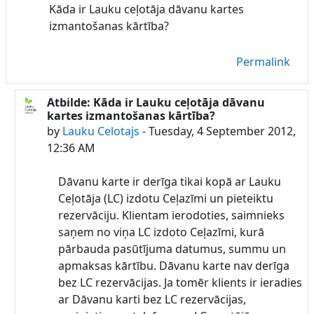
Kāda ir Lauku ceļotāja dāvanu kartes
izmantošanas kārtība?
Permalink
Atbilde: Kāda ir Lauku ceļotāja dāvanu
In reply to Lauku Celotajs
kartes izmantošanas kārtība?
by
Lauku Celotajs
-
Tuesday, 4 September 2012,
12:36 AM
Dāvanu karte ir derīga tikai kopā ar Lauku
Ceļotāja (LC) izdotu Ceļazīmi un pieteiktu
rezervāciju. Klientam ierodoties, saimnieks
saņem no viņa LC izdoto Ceļazīmi, kurā
pārbauda pasūtījuma datumus, summu un
apmaksas kārtību. Dāvanu karte nav derīga
bez LC rezervācijas. Ja tomēr klients ir ieradies
ar Dāvanu karti bez LC rezervācijas,