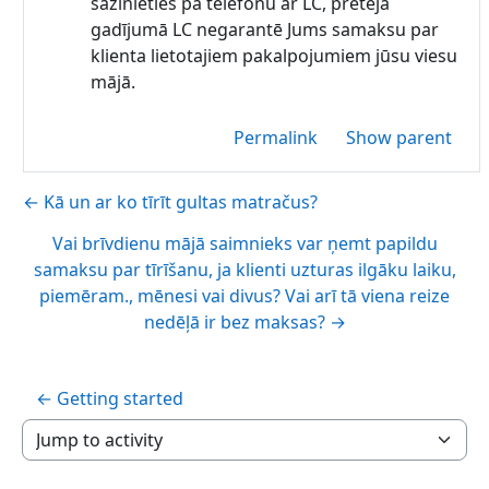
sazinieties pa telefonu ar LC, pretējā
gadījumā LC negarantē Jums samaksu par
klienta lietotajiem pakalpojumiem jūsu viesu
mājā.
Permalink
Show parent
← Kā un ar ko tīrīt gultas matračus?
Vai brīvdienu mājā saimnieks var ņemt papildu
samaksu par tīrīšanu, ja klienti uzturas ilgāku laiku,
piemēram., mēnesi vai divus? Vai arī tā viena reize
nedēļā ir bez maksas? →
← Getting started
Jump to activity