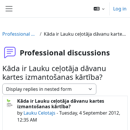
Skip to main content
Log in
Side panel
Professional discussions
Kāda ir Lauku ceļotāja dāvanu kartes izmantošanas kārtība?
Professional discussions
Kāda ir Lauku ceļotāja dāvanu
kartes izmantošanas kārtība?
Display mode
Kāda ir Lauku ceļotāja dāvanu kartes
Number of replies: 1
izmantošanas kārtība?
by
Lauku Celotajs
-
Tuesday, 4 September 2012,
12:35 AM