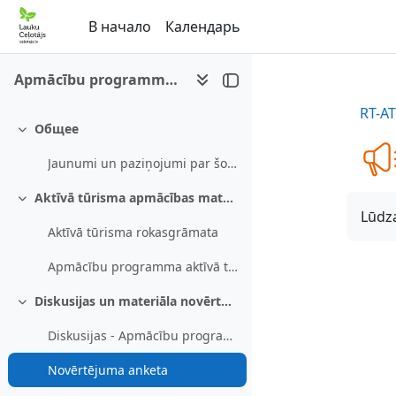
Перейти к основному содержанию
В начало
Календарь
Apmācību programma aktīvā tūrisma uzņēmējiem
RT-A
Общее
Свернуть
Jaunumi un paziņojumi par šo e-mācību kursu
Aktīvā tūrisma apmācības materiāli
Свернуть
Lūdza
Aktīvā tūrisma rokasgrāmata
Apmācību programma aktīvā tūrisma uzņēmējiem
Diskusijas un materiāla novērtējums
Свернуть
Diskusijas - Apmācību programma aktīvā tūrisma uzņēmējiem
Novērtējuma anketa