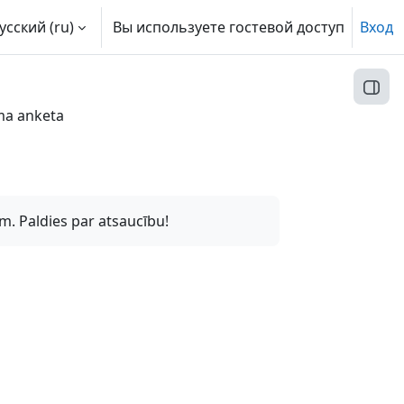
усский ‎(ru)‎
Вы используете гостевой доступ
Вход
Откр
ma anketa
m. Paldies par atsaucību!