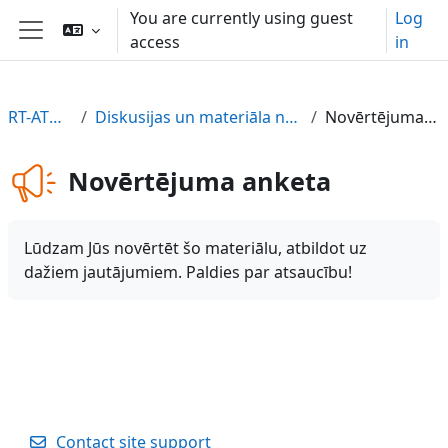
Skip to main content
You are currently using guest
Log
access
in
Side panel
RT-ATUZ-LV
Diskusijas un materiāla novērtējums
Novērtējuma anketa
Novērtējuma anketa
Lūdzam Jūs novērtēt šo materiālu, atbildot uz
dažiem jautājumiem. Paldies par atsaucību!
Contact site support