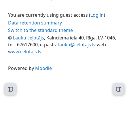
You are currently using guest access (
Log in
)
Data retention summary
Switch to the standard theme
©
Lauku ceļotājs
, Kalnciema iela 40, Rīga, LV-1046,
tel.: 67617600, e-pasts:
lauku@celotajs.lv
web:
www.celotajs.lv
Powered by
Moodle
Open course index
Open