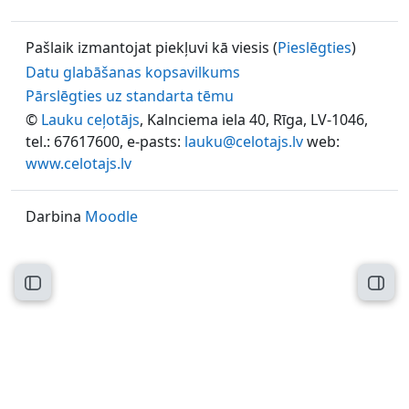
Pašlaik izmantojat piekļuvi kā viesis (
Pieslēgties
)
Datu glabāšanas kopsavilkums
Pārslēgties uz standarta tēmu
©
Lauku ceļotājs
, Kalnciema iela 40, Rīga, LV-1046,
tel.: 67617600, e-pasts:
lauku@celotajs.lv
web:
www.celotajs.lv
Darbina
Moodle
Atvērt kursu indeksu
Atvēr