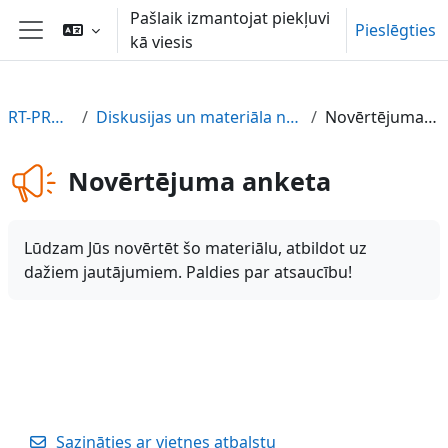
Atvērt galveno saturu
Pašlaik izmantojat piekļuvi
Pieslēgties
kā viesis
Sānu panelis
RT-PROF-LV
Diskusijas un materiāla novērtējums
Novērtējuma anketa
Novērtējuma anketa
Lūdzam Jūs novērtēt šo materiālu, atbildot uz
dažiem jautājumiem. Paldies par atsaucību!
Sazināties ar vietnes atbalstu