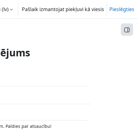
(lv)‎
Pašlaik izmantojat piekļuvi kā viesis
Pieslēgties
Atvēr
tējums
m. Paldies par atsaucību!