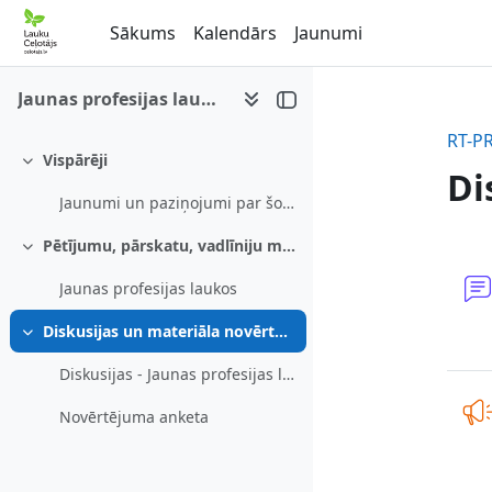
Atvērt galveno saturu
Sākums
Kalendārs
Jaunumi
Jaunas profesijas laukos
RT-P
Vispārēji
Savērst
Di
Jaunumi un paziņojumi par šo e-mācību materiālu
Pētījumu, pārskatu, vadlīniju materiāls
Se
Savērst
Jaunas profesijas laukos
Diskusijas un materiāla novērtējums
Savērst
Diskusijas - Jaunas profesijas laukos
Novērtējuma anketa