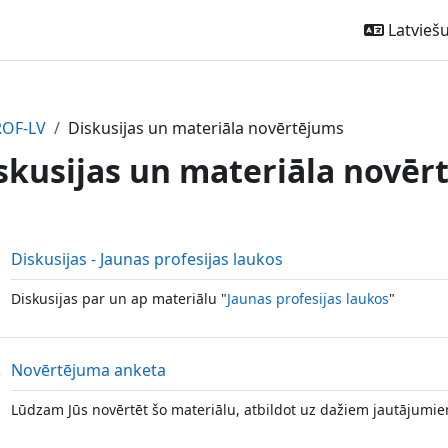
Latviešu ‎
ROF-LV
Diskusijas un materiāla novērtējums
skusijas un materiāla novēr
ction outline
Forums
Diskusijas - Jaunas profesijas laukos
Diskusijas par un ap materiālu "
Jaunas profesijas laukos
"
Atsauksme
Novērtējuma anketa
Lūdzam Jūs novērtēt šo materiālu, atbildot uz dažiem jautājumie