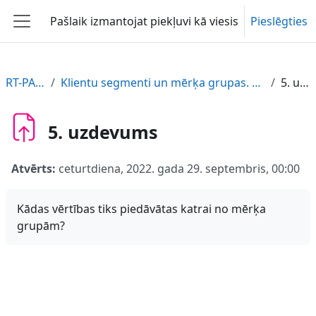
Atvērt galveno saturu
Pašlaik izmantojat piekļuvi kā viesis
Pieslēgties
Sānu panelis
RT-PARTIKA-LV
Klientu segmenti un mērķa grupas. Kā noteikt biznesam svarīgākos klientus.
5. uzdevums
5. uzdevums
Atvērts:
ceturtdiena, 2022. gada 29. septembris, 00:00
Kādas vērtības tiks piedāvātas katrai no mērķa
grupām?