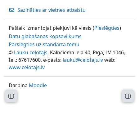
Sazināties ar vietnes atbalstu
Pašlaik izmantojat piekļuvi kā viesis (
Pieslēgties
)
Datu glabāšanas kopsavilkums
Pārslēgties uz standarta tēmu
©
Lauku ceļotājs
, Kalnciema iela 40, Rīga, LV-1046,
tel.: 67617600, e-pasts:
lauku@celotajs.lv
web:
www.celotajs.lv
Darbina
Moodle
Atvērt kursu indeksu
Atvēr