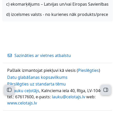
c) ekomarķējums – Latvijas un/vai Eiropas Savienības
d) izcelsmes valsts - no kurienes nāk produkts/prece
Sazināties ar vietnes atbalstu
Pašlaik izmantojat piekļuvi kā viesis (
Pieslēgties
)
Datu glabāšanas kopsavilkums
Pārslēgties uz standarta tēmu
©
Lauku ceļotājs
, Kalnciema iela 40, Rīga, LV-1046,
Atvērt kursu indeksu
Atvēr
tel.: 67617600, e-pasts:
lauku@celotajs.lv
web:
www.celotajs.lv