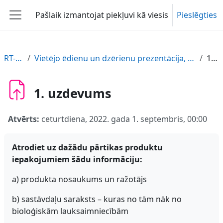
Atvērt galveno saturu
Pašlaik izmantojat piekļuvi kā viesis
Pieslēgties
Sānu panelis
RT-PARTIKA-LV
Vietējo ēdienu un dzērienu prezentācija, izceļot zaļās ražošanas metodes. Kā efektīvi pasniegt vietējos ēdienus un dzērienus.
1. uzdevums
1. uzdevums
Atvērts:
ceturtdiena, 2022. gada 1. septembris, 00:00
Atrodiet uz dažādu pārtikas produktu
iepakojumiem šādu informāciju:
a) produkta nosaukums un ražotājs
b) sastāvdaļu saraksts – kuras no tām nāk no
bioloģiskām lauksaimniecībām