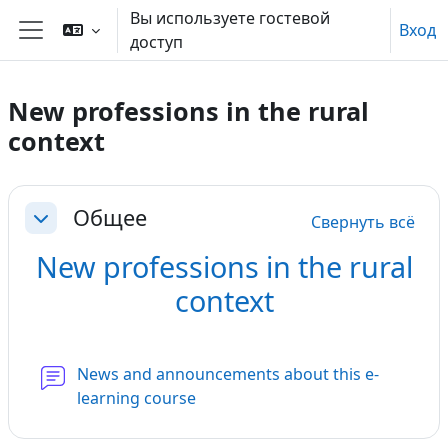
Перейти к основному содержанию
Вы используете гостевой
Вход
доступ
Боковая панель
New professions in the rural
context
Section outline
Общее
Свернуть всё
Свернуть
New professions in the rural
context
News and announcements about this e-
Форум
learning course