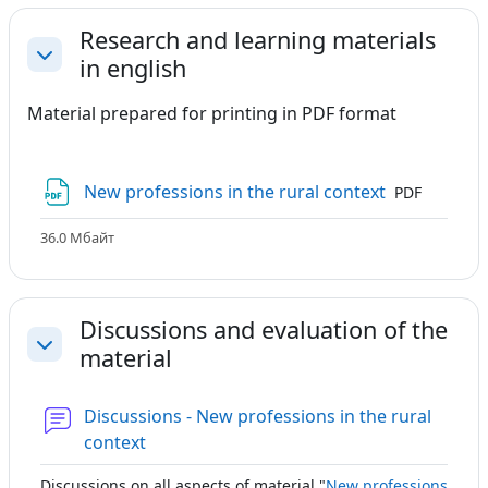
Research and learning materials
in english
Свернуть
Material prepared
for printing
in PDF format
Файл
New professions in the rural context
PDF
36.0 Мбайт
Discussions and evaluation of the
material
Свернуть
Discussions - New professions in the rural
Форум
context
Discussions
on all aspects
of material
"
New professions