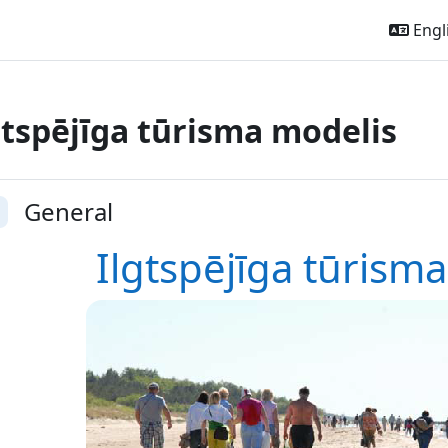
Engli
gtspējīga tūrisma modelis
ction outline
General
llapse
Ilgtspējīga tūrism