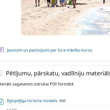
Forum
Jaunumi un paziņojumi par šo e-mācību kursu
Pētījumu, pārskatu, vadlīniju materiāl
llapse
eriāls sagatavots izdrukai PDF formātā
File
Ilgtspējīga tūrisma modelis
PDF