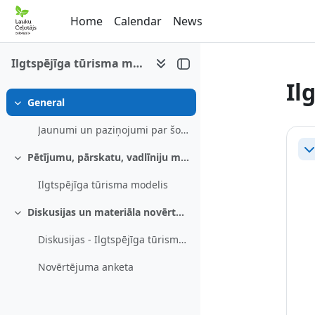
Skip to main content
Home
Calendar
News
Ilgtspējīga tūrisma modelis
Il
General
Collapse
Se
Jaunumi un paziņojumi par šo e-mācību kursu
Co
Pētījumu, pārskatu, vadlīniju materiāls
Collapse
Ilgtspējīga tūrisma modelis
Diskusijas un materiāla novērtējums
Collapse
Diskusijas - Ilgtspējīga tūrisma modelis
Novērtējuma anketa