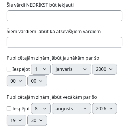
Šie vārdi NEDRĪKST būt iekļauti
Šiem vārdiem jābūt kā atsevišķiem vārdiem
Publicētajām ziņām jābūt jaunākām par šo
Diena
Mēnesis
Gads
Iespējot
Stunda
Minūte
Publicētajām ziņām jābūt vecākām par šo
Diena
Mēnesis
Gads
Iespējot
Stunda
Minūte