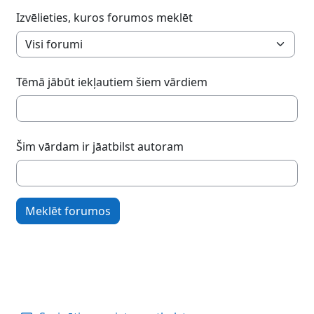
Izvēlieties, kuros forumos meklēt
Tēmā jābūt iekļautiem šiem vārdiem
Šim vārdam ir jāatbilst autoram
Meklēt forumos