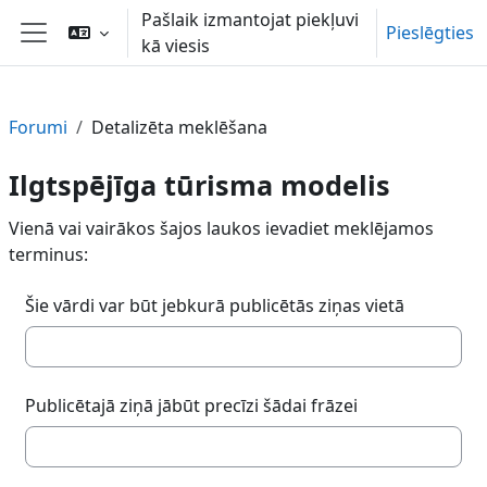
Atvērt galveno saturu
Pašlaik izmantojat piekļuvi
Pieslēgties
kā viesis
Sānu panelis
Forumi
Detalizēta meklēšana
Ilgtspējīga tūrisma modelis
Vienā vai vairākos šajos laukos ievadiet meklējamos
terminus:
Šie vārdi var būt jebkurā publicētās ziņas vietā
Publicētajā ziņā jābūt precīzi šādai frāzei