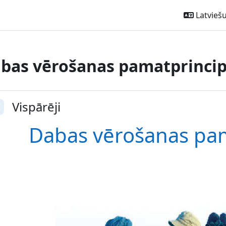
Latviešu ‎
bas vērošanas pamatprincip
ction outline
Vispārēji
vērst
Dabas vērošanas pam