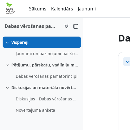
Atvērt galveno saturu
Sākums
Kalendārs
Jaunumi
Dabas vērošanas pamatprincipi
Da
Vispārēji
Savērst
Se
Jaunumi un paziņojumi par šo e-mācību kursu
Sa
Pētījumu, pārskatu, vadlīniju materiāls
Savērst
Dabas vērošanas pamatprincipi
Diskusijas un materiāla novērtējums
Savērst
Diskusijas - Dabas vērošanas pamatprincipi
Novērtējuma anketa