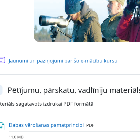
Forums
Jaunumi un paziņojumi par šo e-mācību kursu
Pētījumu, pārskatu, vadlīniju materiāl
vērst
eriāls sagatavots izdrukai PDF formātā
Fails
Dabas vērošanas pamatprincipi
PDF
11.0 MB