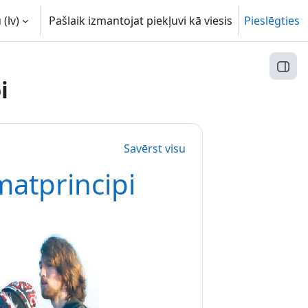
(lv)‎
Pašlaik izmantojat piekļuvi kā viesis
Pieslēgties
Atvēr
i
Savērst visu
atprincipi