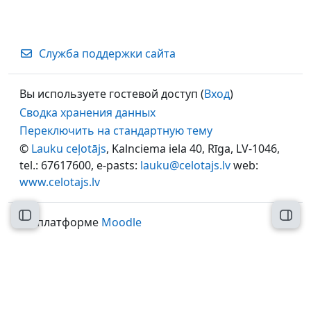
Служба поддержки сайта
Вы используете гостевой доступ (
Вход
)
Сводка хранения данных
Переключить на стандартную тему
©
Lauku ceļotājs
, Kalnciema iela 40, Rīga, LV-1046,
tel.: 67617600, e-pasts:
lauku@celotajs.lv
web:
www.celotajs.lv
Открыть оглавление курса
Откр
На платформе
Moodle