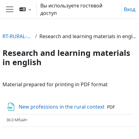
Перейти к основному содержанию
Вы используете гостевой
Вход
доступ
Боковая панель
RT-RURAL-EN
Research and learning materials in english
Research and learning materials
in english
Section outline
Material prepared
for printing
in PDF format
Файл
New professions in the rural context
PDF
36.0 Мбайт