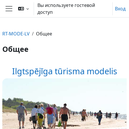
Перейти к основному содержанию
Вы используете гостевой
Вход
доступ
Боковая панель
RT-MODE-LV
Общее
Общее
Section outline
Ilgtspējīga tūrisma modelis