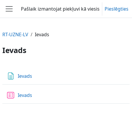
Atvērt galveno saturu
Pašlaik izmantojat piekļuvi kā viesis
Pieslēgties
Sānu panelis
RT-UZNE-LV
Ievads
Ievads
Section outline
Lapa
Ievads
Tests
Ievads