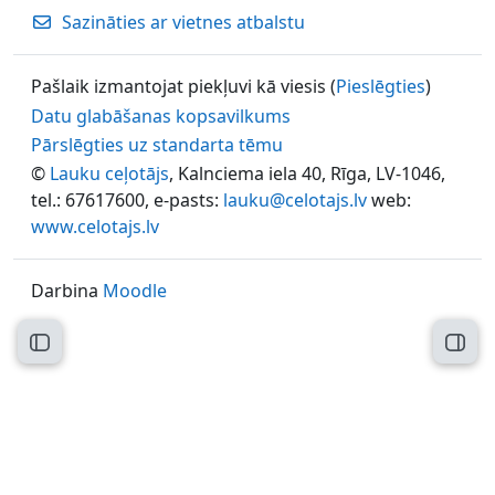
Sazināties ar vietnes atbalstu
Pašlaik izmantojat piekļuvi kā viesis (
Pieslēgties
)
Datu glabāšanas kopsavilkums
Pārslēgties uz standarta tēmu
©
Lauku ceļotājs
, Kalnciema iela 40, Rīga, LV-1046,
tel.: 67617600, e-pasts:
lauku@celotajs.lv
web:
www.celotajs.lv
Darbina
Moodle
Atvērt kursu indeksu
Atvēr