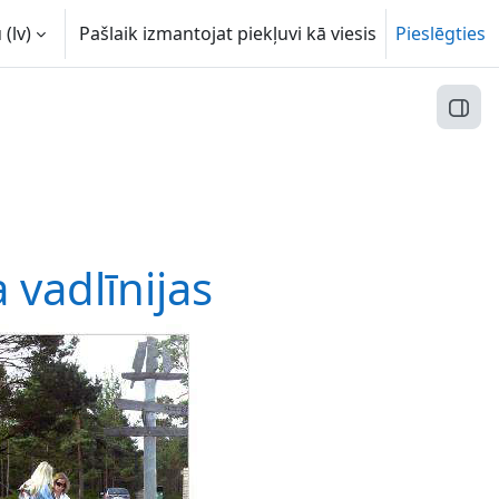
(lv)‎
Pašlaik izmantojat piekļuvi kā viesis
Pieslēgties
Atvēr
vadlīnijas