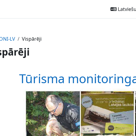
Latviešu ‎
ONI-LV
Vispārēji
spārēji
ction outline
Tūrisma monitoringa 