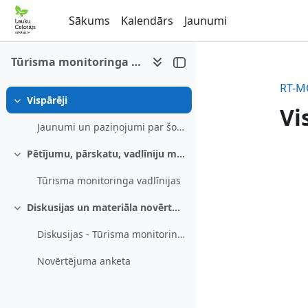
Atvērt galveno saturu
Sākums
Kalendārs
Jaunumi
Tūrisma monitoringa vadlīnijas
RT-M
Vispārēji
Savērst
Vi
Jaunumi un paziņojumi par šo e-mācību kursu
Pētījumu, pārskatu, vadlīniju materiāls
Se
Savērst
Tūrisma monitoringa vadlīnijas
Diskusijas un materiāla novērtējums
Savērst
Diskusijas - Tūrisma monitoringa vadlīnijas
Novērtējuma anketa