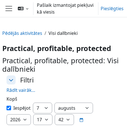
Atvērt galveno saturu
Pašlaik izmantojat piekļuvi
Pieslēgties
kā viesis
Sānu panelis
Pēdējās aktivitātes
Visi dalībnieki
Practical, profitable, protected
Practical, profitable, protected: Visi
dalībnieki
Filtri
Filtri
Filtri
Rādīt vairāk...
Kopš
Kopš
Diena
Mēnesis
Iespējot
Gads
Stunda
Minūte