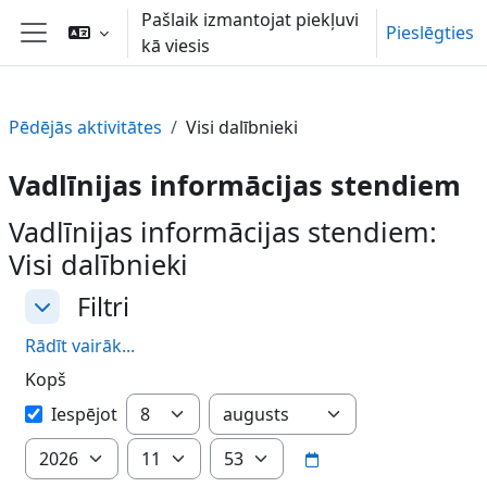
Atvērt galveno saturu
Pašlaik izmantojat piekļuvi
Pieslēgties
kā viesis
Sānu panelis
Pēdējās aktivitātes
Visi dalībnieki
Vadlīnijas informācijas stendiem
Vadlīnijas informācijas stendiem:
Visi dalībnieki
Filtri
Filtri
Filtri
Rādīt vairāk...
Kopš
Kopš
Diena
Mēnesis
Iespējot
Gads
Stunda
Minūte