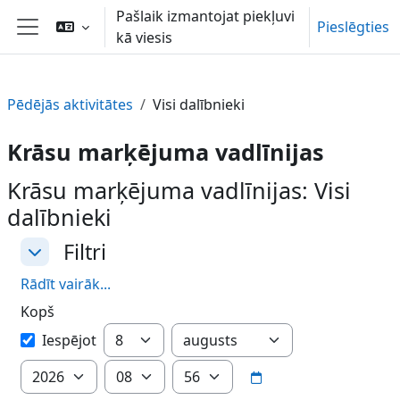
Atvērt galveno saturu
Pašlaik izmantojat piekļuvi
Pieslēgties
kā viesis
Sānu panelis
Pēdējās aktivitātes
Visi dalībnieki
Krāsu marķējuma vadlīnijas
Krāsu marķējuma vadlīnijas: Visi
dalībnieki
Filtri
Filtri
Filtri
Rādīt vairāk...
Kopš
Kopš
Diena
Mēnesis
Iespējot
Gads
Stunda
Minūte