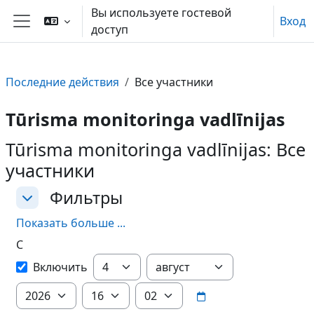
Перейти к основному содержанию
Вы используете гостевой
Вход
доступ
Боковая панель
Последние действия
Все участники
Tūrisma monitoringa vadlīnijas
Tūrisma monitoringa vadlīnijas: Все
участники
Фильтры
Фильтры
Фильтры
Показать больше ...
С
С
День
Месяц
Включить
Год
Час
Минута