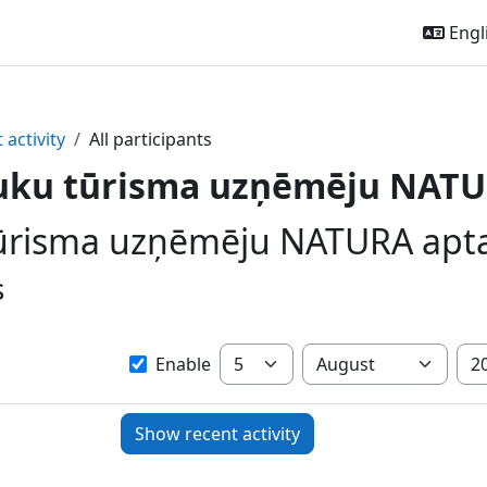
Engli
 activity
All participants
uku tūrisma uzņēmēju NATU
ūrisma uzņēmēju NATURA aptauj
s
Since
Day
Month
Yea
Enable