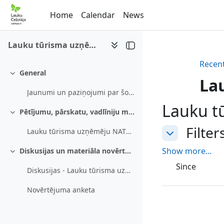
Skip to main content
Home
Calendar
News
Lauku tūrisma uzņēmēju NATURA aptauja
Recent
General
Collapse
La
Jaunumi un paziņojumi par šo e-mācību kursu
Lauku t
Pētījumu, pārskatu, vadlīniju materiāls
Collapse
Filter
Filters
Lauku tūrisma uzņēmēju NATURA aptauja
Filters
Show more...
Diskusijas un materiāla novērtējums
Collapse
Since
Diskusijas - Lauku tūrisma uzņēmēju NATURA aptauja
Novērtējuma anketa