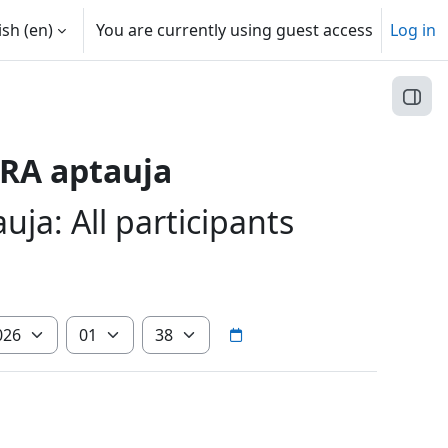
sh ‎(en)‎
You are currently using guest access
Log in
Open
RA aptauja
a: All participants
r
Hour
Minute