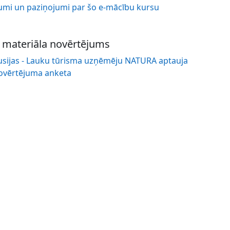
umi un paziņojumi par šo e-mācību kursu
n materiāla novērtējums
usijas - Lauku tūrisma uzņēmēju NATURA aptauja
ovērtējuma anketa