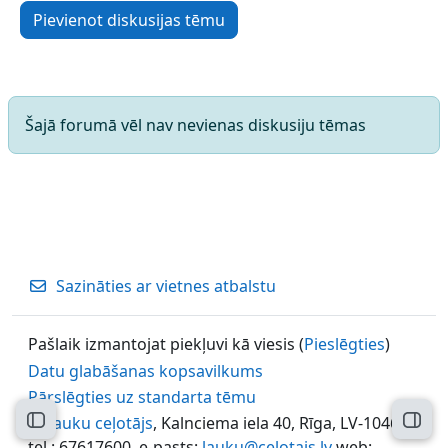
Pievienot diskusijas tēmu
Šajā forumā vēl nav nevienas diskusiju tēmas
Sazināties ar vietnes atbalstu
Pašlaik izmantojat piekļuvi kā viesis (
Pieslēgties
)
Datu glabāšanas kopsavilkums
Pārslēgties uz standarta tēmu
©
Lauku ceļotājs
, Kalnciema iela 40, Rīga, LV-1046,
Atvērt kursu indeksu
Atvēr
tel.: 67617600, e-pasts:
lauku@celotajs.lv
web: