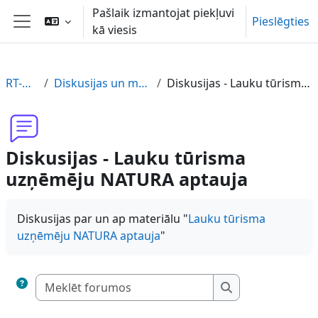
Atvērt galveno saturu
Pašlaik izmantojat piekļuvi
Pieslēgties
kā viesis
Sānu panelis
RT-UZAP-LV
Diskusijas un materiāla novērtējums
Diskusijas - Lauku tūrisma uzņēmēju NATURA aptauja
Diskusijas - Lauku tūrisma
uzņēmēju NATURA aptauja
Diskusijas par un ap materiālu "
Lauku tūrisma
uzņēmēju NATURA aptauja
"
Meklēt forumos
Meklēt forumos