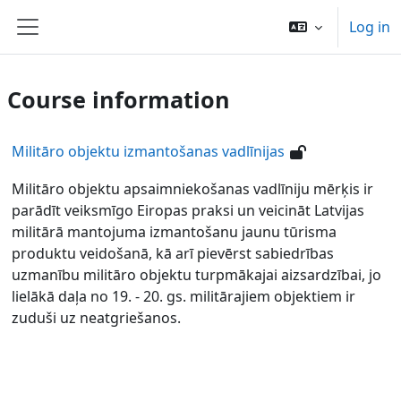
Skip to main content
Log in
Side panel
Course information
Militāro objektu izmantošanas vadlīnijas
Militāro objektu apsaimniekošanas vadlīniju mērķis ir
parādīt veiksmīgo Eiropas praksi un veicināt Latvijas
militārā mantojuma izmantošanu jaunu tūrisma
produktu veidošanā, kā arī pievērst sabiedrības
uzmanību militāro objektu turpmākajai aizsardzībai, jo
lielākā daļa no 19. - 20. gs. militārajiem objektiem ir
zuduši uz neatgriešanos.