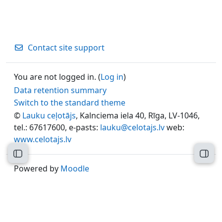
Contact site support
You are not logged in. (
Log in
)
Data retention summary
Switch to the standard theme
©
Lauku ceļotājs
, Kalnciema iela 40, Rīga, LV-1046,
tel.: 67617600, e-pasts:
lauku@celotajs.lv
web:
www.celotajs.lv
Open course index
Open
Powered by
Moodle