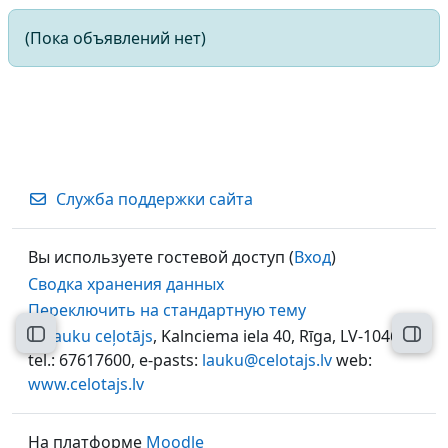
(Пока объявлений нет)
Служба поддержки сайта
Вы используете гостевой доступ (
Вход
)
Сводка хранения данных
Переключить на стандартную тему
©
Lauku ceļotājs
, Kalnciema iela 40, Rīga, LV-1046,
Открыть оглавление курса
Откр
tel.: 67617600, e-pasts:
lauku@celotajs.lv
web:
www.celotajs.lv
На платформе
Moodle