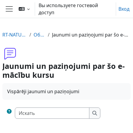
Перейти к основному содержанию
Вы используете гостевой
Вход
доступ
Боковая панель
RT-NATURA-LV
Общее
Jaunumi un paziņojumi par šo e-mācību kursu
Jaunumi un paziņojumi par šo e-
mācību kursu
Vispārēji jaunumi un paziņojumi
Искать
Искать