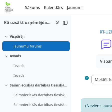
Atvērt galveno saturu
Sākums
Kalendārs
Jaunumi
Kā uzsākt uzņēmējdarbību
RT-UZ
Vispārēji
Savērst
Jaunumu forums
Ievads
Savērst
Vispār
Ievads
Ievads
Saimnieciskās darbības tiesiskā statusa reģistrācija
Savērst
Saimnieciskās darbības tiesiskā statusa reģistrācija
Saimnieciskās darbības tiesiskā statusa reģistrācija
(Neviens jaunu