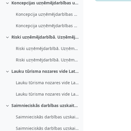
Koncepcijas uzņēmējdarbības uzsākšanai
Savērst
Koncepcija uzņēmējdarbības uzsākšanai
Koncepcija uzņēmējdarbības uzsākšanai
Riski uzņēmējdarbībā. Uzņēmējdarbības finansēšana. Būvniecība
Savērst
Riski uzņēmējdarbībā. Uzņēmējdarbības finansēšana. Būvniecība
Riski uzņēmējdarbībā. Uzņēmējdarbības finansēšana. Būvniecība
Lauku tūrisma nozares vide Latvijā
Savērst
Lauku tūrisma nozares vide Latvijā
Lauku tūrisma nozares vide Latvijā
Saimnieciskās darbības uzskaite. Iedzīvotāju ienākuma nodoklis. Gada ienājumu deklarācija
Savērst
Saimnieciskās darbības uzskaite. Iedzīvotāju ienākuma nodoklis. Gada ienākumu deklarācija
Saimnieciskās darbības uzskaite. Iedzīvotāju ienākuma nodoklis. Gada ienākumu deklarācija