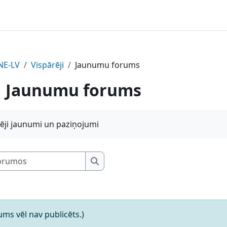
NE-LV
Vispārēji
Jaunumu forums
Jaunumu forums
ēji jaunumi un paziņojumi
Meklēt forumos
Meklēt forumos
ms vēl nav publicēts.)