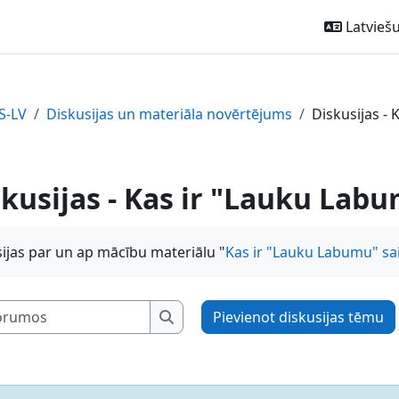
Latviešu ‎
S-LV
Diskusijas un materiāla novērtējums
Diskusijas -
kusijas - Kas ir "Lauku Lab
ijas par un ap mācību materiālu "
Kas ir "Lauku Labumu" sa
Meklēt forumos
Pievienot diskusijas tēmu
Meklēt forumos