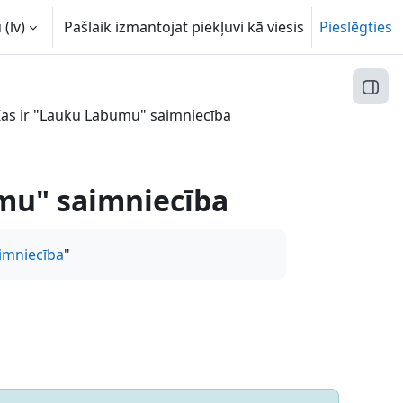
(lv)‎
Pašlaik izmantojat piekļuvi kā viesis
Pieslēgties
Atvēr
 Kas ir "Lauku Labumu" saimniecība
umu" saimniecība
imniecība
"