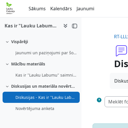
Atvērt galveno saturu
Sākums
Kalendārs
Jaunumi
Kas ir "Lauku Labumu" saimniecība
RT-LLL
Vispārēji
Savērst
Jaunumi un paziņojumi par šo e-mācību kursu
Dis
Mācību materiāls
Savērst
Kas ir "Lauku Labumu" saimniecība
Diskus
Diskusijas un materiāla novērtējums
Savērst
Diskusijas - Kas ir "Lauku Labumu" saimniecība
Novērtējuma anketa