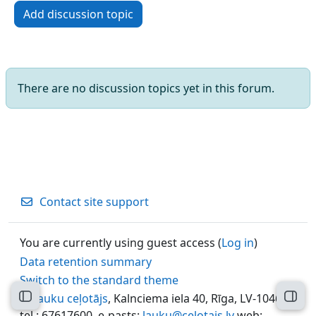
Add discussion topic
There are no discussion topics yet in this forum.
Contact site support
You are currently using guest access (
Log in
)
Data retention summary
Switch to the standard theme
©
Lauku ceļotājs
, Kalnciema iela 40, Rīga, LV-1046,
Open course index
Open
tel.: 67617600, e-pasts:
lauku@celotajs.lv
web: