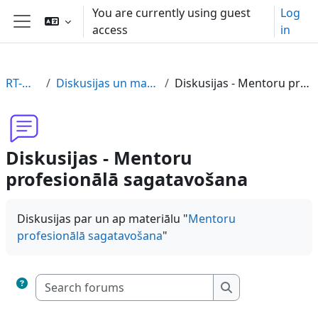
Skip to main content
You are currently using guest
Log
access
in
Side panel
RT-MENT-LV
Diskusijas un materiāla novērtējums
Diskusijas - Mentoru profesionālā sagatavošana
Diskusijas - Mentoru
profesionālā sagatavošana
Diskusijas par un ap materiālu "
Mentoru
profesionālā sagatavošana
"
Search forums
Search forums