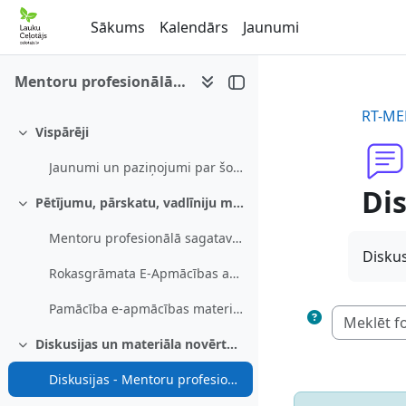
Atvērt galveno saturu
Sākums
Kalendārs
Jaunumi
Mentoru profesionālā sagatavošana
RT-ME
Vispārēji
Savērst
Jaunumi un paziņojumi par šo e-mācību kursu
Di
Pētījumu, pārskatu, vadlīniju materiāls
Savērst
Mentoru profesionālā sagatavošana
Diskus
Rokasgrāmata E-Apmācības ar mentora atbalstu
Pamācība e-apmācības materiālu lietošanai Mentoriem
Diskusijas un materiāla novērtējums
Savērst
Diskusijas - Mentoru profesionālā sagatavošana