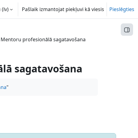
(lv)‎
Pašlaik izmantojat piekļuvi kā viesis
Pieslēgties
Atvēr
- Mentoru profesionālā sagatavošana
nālā sagatavošana
ana
"