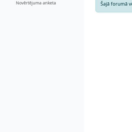
Novērtējuma anketa
Šajā forumā v