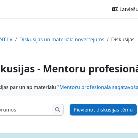
Latviešu ‎
NT-LV
Diskusijas un materiāla novērtējums
Diskusijas 
skusijas - Mentoru profesio
ijas par un ap materiālu "
Mentoru profesionālā sagatavoš
Meklēt forumos
Pievienot diskusijas tēmu
Meklēt forumos