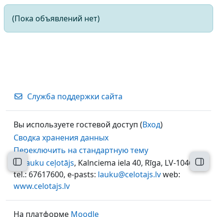
(Пока объявлений нет)
Служба поддержки сайта
Вы используете гостевой доступ (
Вход
)
Сводка хранения данных
Переключить на стандартную тему
©
Lauku ceļotājs
, Kalnciema iela 40, Rīga, LV-1046,
Открыть оглавление курса
Откр
tel.: 67617600, e-pasts:
lauku@celotajs.lv
web:
www.celotajs.lv
На платформе
Moodle