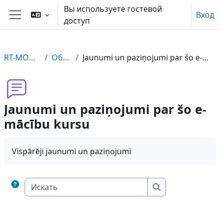
Перейти к основному содержанию
Вы используете гостевой
Вход
доступ
Боковая панель
RT-MODE-LV
Общее
Jaunumi un paziņojumi par šo e-mācību kursu
Jaunumi un paziņojumi par šo e-
mācību kursu
Vispārēji jaunumi un paziņojumi
Искать
Искать