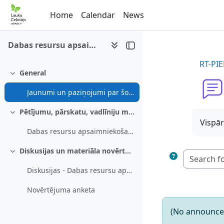
Skip to main content
Home
Calendar
News
Dabas resursu apsaimniekošanas piemēri
RT-PI
General
Collapse
Jaunumi un paziņojumi par šo e-mācību kursu
Pētījumu, pārskatu, vadlīniju materiāls
Collapse
Vispār
Dabas resursu apsaimniekošanas piemēri
Diskusijas un materiāla novērtējums
Collapse
Diskusijas - Dabas resursu apsaimniekošanas piemēri
Novērtējuma anketa
(No announce