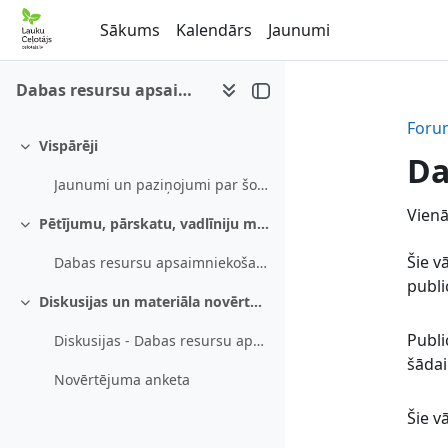
Atvērt galveno saturu
Sākums
Kalendārs
Jaunumi
Dabas resursu apsaimniekošanas piemēri
Foru
Vispārēji
Savērst
Da
Jaunumi un paziņojumi par šo e-mācību kursu
Vienā
Pētījumu, pārskatu, vadlīniju materiāls
Savērst
Šie v
Dabas resursu apsaimniekošanas piemēri
publi
Diskusijas un materiāla novērtējums
Savērst
Publi
Diskusijas - Dabas resursu apsaimniekošanas piemēri
šādai
Novērtējuma anketa
Šie v