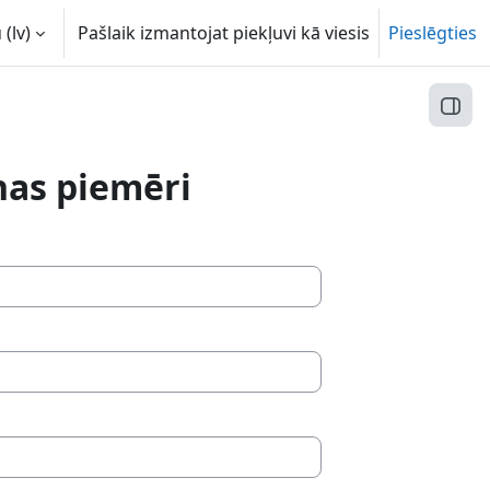
(lv)‎
Pašlaik izmantojat piekļuvi kā viesis
Pieslēgties
Atvēr
as piemēri