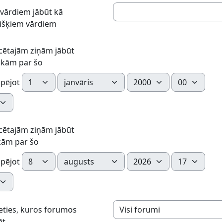
vārdiem jābūt kā
išķiem vārdiem
cētajām ziņām jābūt
ākām par šo
Diena
Mēnesis
Gads
Stunda
pējot
te
cētajām ziņām jābūt
kām par šo
Diena
Mēnesis
Gads
Stunda
pējot
te
ieties, kuros forumos
ēt