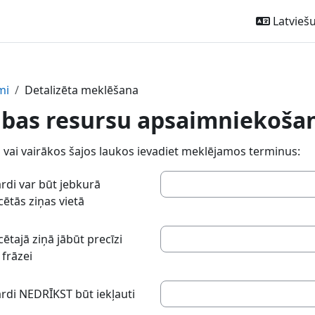
Latviešu ‎
mi
Detalizēta meklēšana
bas resursu apsaimniekošan
 vai vairākos šajos laukos ievadiet meklējamos terminus:
ārdi var būt jebkurā
cētās ziņas vietā
cētajā ziņā jābūt precīzi
 frāzei
ārdi NEDRĪKST būt iekļauti