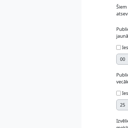
Šiem 
atsev
Publi
jaun
Ies
Minū
Publi
vecā
Ies
Minū
Izvēl
mekl