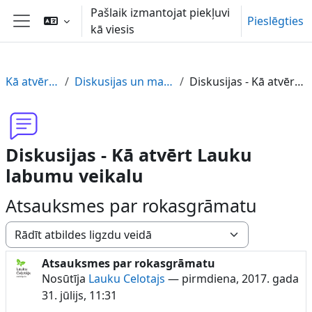
Atvērt galveno saturu
Pašlaik izmantojat piekļuvi
Pieslēgties
kā viesis
Sānu panelis
Kā atvērt LL veikalu
Diskusijas un materiāla novērtējums.
Diskusijas - Kā atvērt Lauku labumu veikalu
Diskusijas - Kā atvērt Lauku
labumu veikalu
Atsauksmes par rokasgrāmatu
Rādīšanas režīms
Atsauksmes par rokasgrāmatu
Atbilžu skaits: 0
Nosūtīja
Lauku Celotajs
—
pirmdiena, 2017. gada
31. jūlijs, 11:31