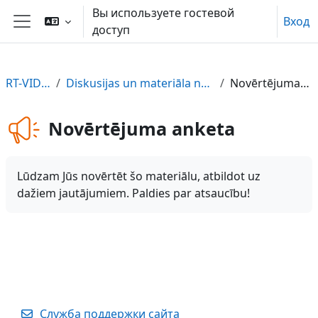
Перейти к основному содержанию
Вы используете гостевой
Вход
доступ
Боковая панель
RT-VIDE-LV
Diskusijas un materiāla novērtējums
Novērtējuma anketa
Novērtējuma anketa
Lūdzam Jūs novērtēt šo materiālu, atbildot uz
dažiem jautājumiem. Paldies par atsaucību!
Служба поддержки сайта