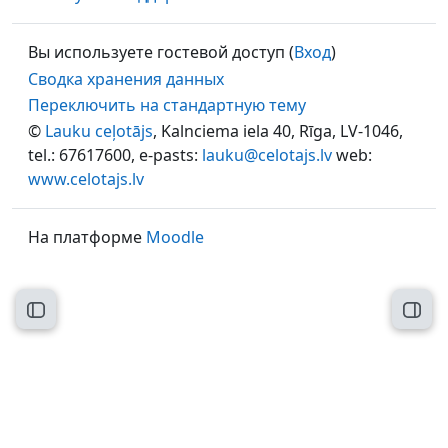
Вы используете гостевой доступ (
Вход
)
Сводка хранения данных
Переключить на стандартную тему
©
Lauku ceļotājs
, Kalnciema iela 40, Rīga, LV-1046,
tel.: 67617600, e-pasts:
lauku@celotajs.lv
web:
www.celotajs.lv
На платформе
Moodle
Открыть оглавление курса
Откр