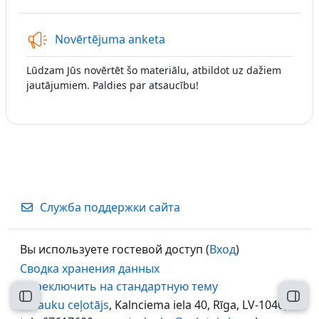
Обратная связь
Novērtējuma anketa
Lūdzam Jūs novērtēt šo materiālu, atbildot uz dažiem
jautājumiem. Paldies par atsaucību!
Служба поддержки сайта
Вы используете гостевой доступ (
Вход
)
Сводка хранения данных
Переключить на стандартную тему
Открыть оглавление курса
Откр
©
Lauku ceļotājs
, Kalnciema iela 40, Rīga, LV-1046,