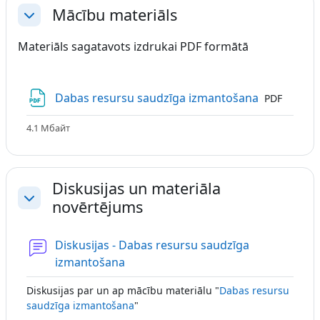
Mācību materiāls
Свернуть
Materiāls sagatavots izdrukai PDF formātā
Файл
Dabas resursu saudzīga izmantošana
PDF
4.1 Мбайт
Diskusijas un materiāla
novērtējums
Свернуть
Diskusijas - Dabas resursu saudzīga
Форум
izmantošana
Diskusijas par un ap mācību materiālu "
Dabas resursu
saudzīga izmantošana
"