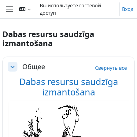
Перейти к основному содержанию
Вы используете гостевой
Вход
доступ
Боковая панель
Dabas resursu saudzīga
izmantošana
Section outline
Общее
Свернуть всё
Свернуть
Dabas resursu saudzīga
izmantošana