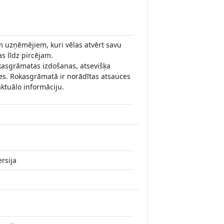
 uzņēmējiem, kuri vēlas atvērt savu
as līdz pircējam.
kasgrāmatas izdošanas, atsevišķa
es. Rokasgrāmatā ir norādītas atsauces
ktuālo informāciju.
rsija