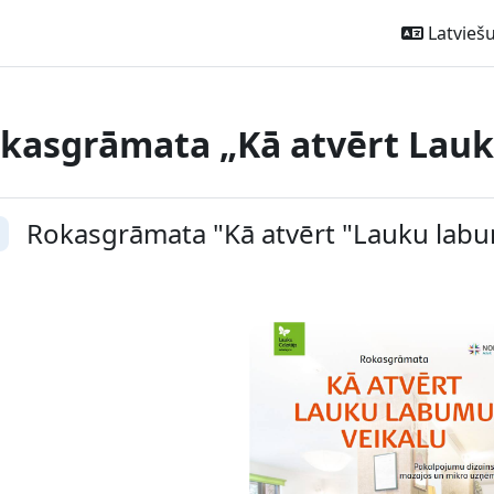
Latviešu ‎
kasgrāmata „Kā atvērt Lauk
ction outline
Rokasgrāmata "Kā atvērt "Lauku labu
vērst