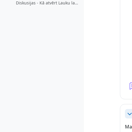
Diskusijas - Kā atvērt Lauku labumu veikalu
Sa
Mat