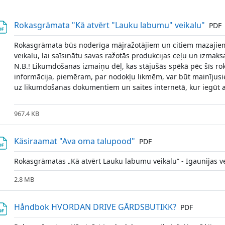
Fails
Rokasgrāmata "Kā atvērt "Lauku labumu" veikalu"
PDF
Rokasgrāmata būs noderīga mājražotājiem un citiem mazajiem
veikalu, lai saīsinātu savas ražotās produkcijas ceļu un izmaks
N.B.! Likumdošanas izmaiņu dēļ, kas stājušās spēkā pēc šīs ro
informācija, piemēram, par nodokļu likmēm, var būt mainījusi
uz likumdošanas dokumentiem un saites internetā, kur iegūt a
967.4 KB
Fails
Käsiraamat "Ava oma talupood"
PDF
Rokasgrāmatas „Kā atvērt Lauku labumu veikalu” - Igaunijas ve
2.8 MB
Fails
Håndbok HVORDAN DRIVE GÅRDSBUTIKK?
PDF