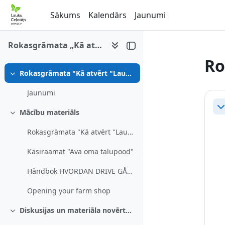
Atvērt galveno saturu
Sākums
Kalendārs
Jaunumi
Rokasgrāmata „Kā atvērt Lauku labumu veikalu”
Ro
Rokasgrāmata "Kā atvērt "Lauku labumu" veikalu"
Savērst
Se
Jaunumi
Sa
Mācību materiāls
Savērst
Rokasgrāmata "Kā atvērt "Lauku labumu" veikalu"
Käsiraamat "Ava oma talupood"
Håndbok HVORDAN DRIVE GÅRDSBUTIKK?
Opening your farm shop
Diskusijas un materiāla novērtējums.
Savērst