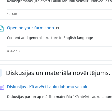
Rokasgrāmatas „Kā atvērt Lauku labumu veikalu” Norvēģijas v
1.6 MB
Fails
Opening your farm shop
PDF
Content and general structure in English language
431.2 KB
Diskusijas un materiāla novērtējums.
vērst
Forums
Diskusijas - Kā atvērt Lauku labumu veikalu
Diskusijas par un ap mācību materiālu "Kā atvērt Lauku labum