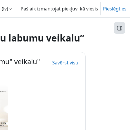
(lv)‎
Pašlaik izmantojat piekļuvi kā viesis
Pieslēgties
Atvēr
u labumu veikalu”
mu" veikalu"
Savērst visu