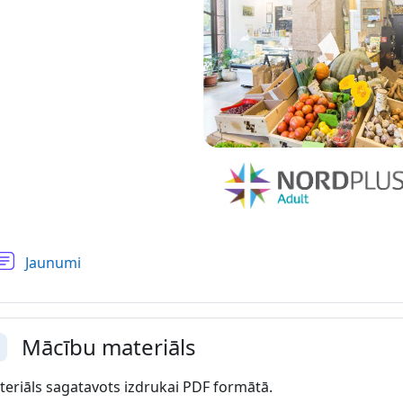
Forums
Jaunumi
Mācību materiāls
vērst
eriāls sagatavots izdrukai PDF formātā.