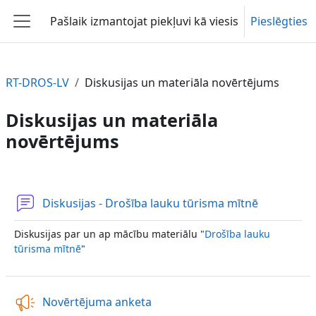
Atvērt galveno saturu
Pašlaik izmantojat piekļuvi kā viesis
Pieslēgties
Sānu panelis
RT-DROS-LV
Diskusijas un materiāla novērtējums
Diskusijas un materiāla
novērtējums
Section outline
Forums
Diskusijas - Drošība lauku tūrisma mītnē
Diskusijas par un ap mācību materiālu "
Drošība lauku
tūrisma mītnē
"
Atsauksme
Novērtējuma anketa