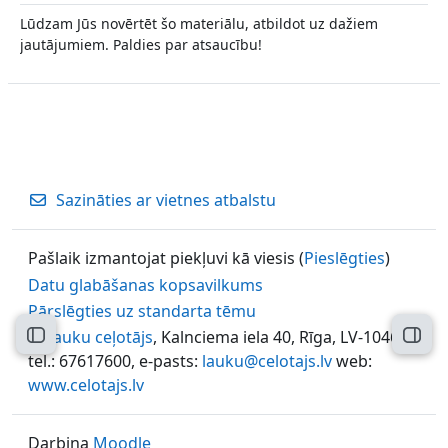
Lūdzam Jūs novērtēt šo materiālu, atbildot uz dažiem
jautājumiem. Paldies par atsaucību!
Sazināties ar vietnes atbalstu
Pašlaik izmantojat piekļuvi kā viesis (
Pieslēgties
)
Datu glabāšanas kopsavilkums
Pārslēgties uz standarta tēmu
©
Lauku ceļotājs
, Kalnciema iela 40, Rīga, LV-1046,
Atvērt kursu indeksu
Atvēr
tel.: 67617600, e-pasts:
lauku@celotajs.lv
web:
www.celotajs.lv
Darbina
Moodle