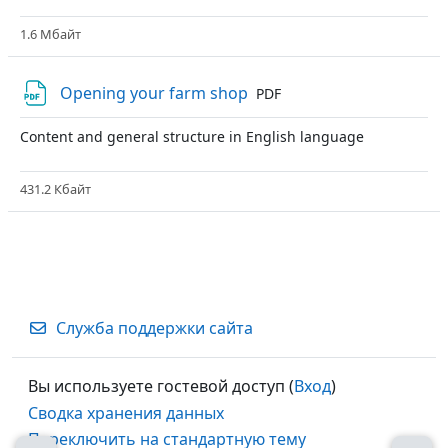
1.6 Мбайт
Файл
Opening your farm shop
PDF
Content and general structure in English language
431.2 Кбайт
Служба поддержки сайта
Вы используете гостевой доступ (
Вход
)
Сводка хранения данных
Переключить на стандартную тему