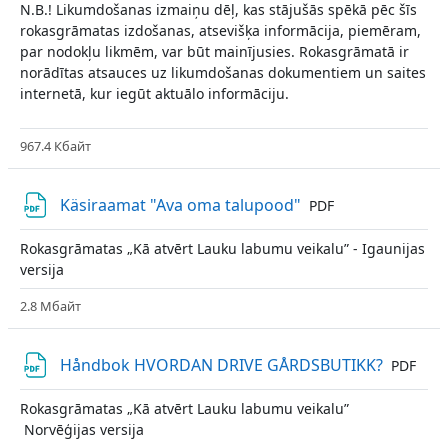
N.B.! Likumdošanas izmaiņu dēļ, kas stājušās spēkā pēc šīs
rokasgrāmatas izdošanas, atsevišķa informācija, piemēram,
par nodokļu likmēm, var būt mainījusies. Rokasgrāmatā ir
norādītas atsauces uz likumdošanas dokumentiem un saites
internetā, kur iegūt aktuālo informāciju.
967.4 Кбайт
Файл
Käsiraamat "Ava oma talupood"
PDF
Rokasgrāmatas „Kā atvērt Lauku labumu veikalu” - Igaunijas
versija
2.8 Мбайт
Файл
Håndbok HVORDAN DRIVE GÅRDSBUTIKK?
PDF
Rokasgrāmatas „Kā atvērt Lauku labumu veikalu”
Norvēģijas versija