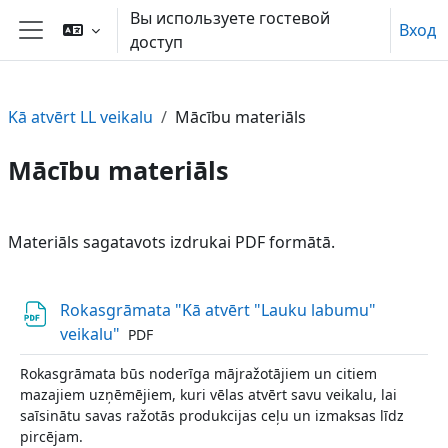
Перейти к основному содержанию
Вы используете гостевой
Вход
доступ
Боковая панель
Kā atvērt LL veikalu
Mācību materiāls
Mācību materiāls
Section outline
Materiāls sagatavots izdrukai PDF formātā.
Rokasgrāmata "Kā atvērt "Lauku labumu"
Файл
veikalu"
PDF
Rokasgrāmata būs noderīga mājražotājiem un citiem
mazajiem uzņēmējiem, kuri vēlas atvērt savu veikalu, lai
saīsinātu savas ražotās produkcijas ceļu un izmaksas līdz
pircējam.