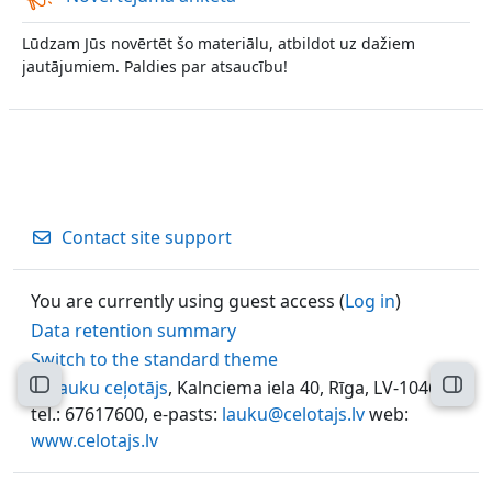
Lūdzam Jūs novērtēt šo materiālu, atbildot uz dažiem
jautājumiem. Paldies par atsaucību!
Contact site support
You are currently using guest access (
Log in
)
Data retention summary
Switch to the standard theme
©
Lauku ceļotājs
, Kalnciema iela 40, Rīga, LV-1046,
Open course index
Open
tel.: 67617600, e-pasts:
lauku@celotajs.lv
web:
www.celotajs.lv