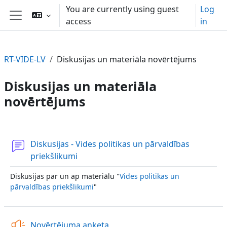
Skip to main content
You are currently using guest
Log
access
in
Side panel
RT-VIDE-LV
Diskusijas un materiāla novērtējums
Diskusijas un materiāla
novērtējums
Section outline
Diskusijas - Vides politikas un pārvaldības
Forum
priekšlikumi
Diskusijas par un ap materiālu "
Vides politikas un
pārvaldības priekšlikumi
"
Feedback
Novērtējuma anketa