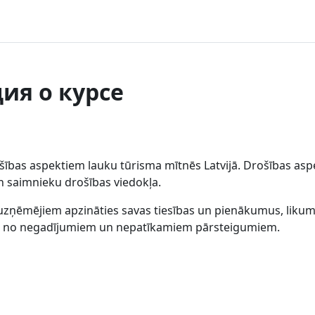
я о курсе
ības aspektiem lauku tūrisma mītnēs Latvijā. Drošības aspe
n saimnieku drošības viedokļa.
uzņēmējiem apzināties savas tiesības un pienākumus, likumd
gāts no negadījumiem un nepatīkamiem pārsteigumiem.