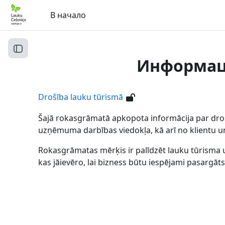
Перейти к основному содержанию
В начало
Открыть оглавление курса
Информаци
Drošība lauku tūrismā
Šajā rokasgrāmatā apkopota informācija par droš
uzņēmuma darbības viedokļa, kā arī no klientu u
Rokasgrāmatas mērķis ir palīdzēt lauku tūrisma 
kas jāievēro, lai bizness būtu iespējami pasar