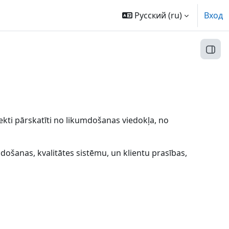
Русский ‎(ru)‎
Вход
Откр
kti pārskatīti no likumdošanas viedokļa, no
ošanas, kvalitātes sistēmu, un klientu prasības,