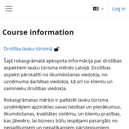
Skip to main content
Log in
Side panel
Course information
Drošība lauku tūrismā
Šajā rokasgrāmatā apkopota informācija par drošības
aspektiem lauku tūrisma mītnēs Latvijā. Drošības
aspekti pārskatīti no likumdošanas viedokļa, no
uzņēmuma darbības viedokļa, kā arī no klientu un
saimnieku drošības viedokļa.
Rokasgrāmatas mērķis ir palīdzēt lauku tūrisma
uzņēmējiem apzināties savas tiesības un pienākumus,
likumdošanas, kvalitātes sistēmu, un klientu prasības,
kas jāievēro, lai bizness būtu iespējami pasargāts no
negadījumiem un nepatīkamiem pārsteigumiem.