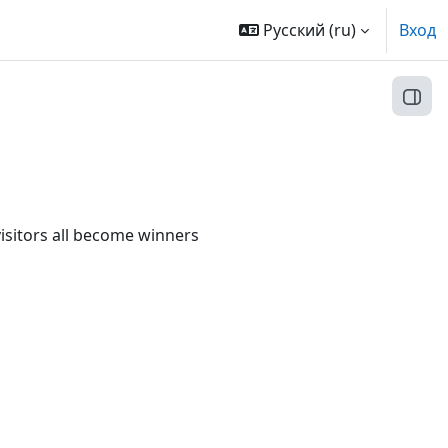
Русский ‎(ru)‎
Вход
Откр
visitors all become winners