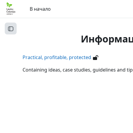
Перейти к основному содержанию
В начало
Открыть оглавление курса
Информаци
Practical, profitable, protected
Containing ideas, case studies, guidelines and t