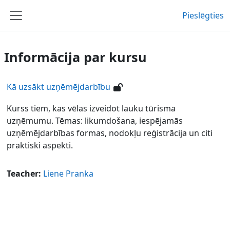
Atvērt galveno saturu
Pieslēgties
Sānu panelis
Informācija par kursu
Kā uzsākt uzņēmējdarbību
Kurss tiem, kas vēlas izveidot lauku tūrisma
uzņēmumu. Tēmas: likumdošana, iespējamās
uzņēmējdarbības formas, nodokļu reģistrācija un citi
praktiski aspekti.
Teacher:
Liene Pranka