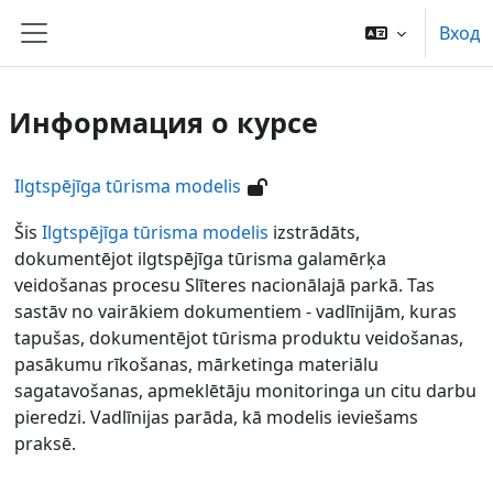
Перейти к основному содержанию
Вход
Боковая панель
Информация о курсе
Ilgtspējīga tūrisma modelis
Šis
Ilgtspējīga tūrisma modelis
izstrādāts,
dokumentējot ilgtspējīga tūrisma galamērķa
veidošanas procesu Slīteres nacionālajā parkā. Tas
sastāv no vairākiem dokumentiem - vadlīnijām, kuras
tapušas, dokumentējot tūrisma produktu veidošanas,
pasākumu rīkošanas, mārketinga materiālu
sagatavošanas, apmeklētāju monitoringa un citu darbu
pieredzi. Vadlīnijas parāda, kā modelis ieviešams
praksē.