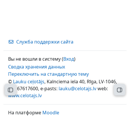
Служба поддержки сайта
Вы не вошли в систему (
Вход
)
Сводка хранения данных
Переключить на стандартную тему
©
Lauku ceļotājs
, Kalnciema iela 40, Rīga, LV-1046,
tel.: 67617600, e-pasts:
lauku@celotajs.lv
web:
Открыть оглавление курса
Откр
www.celotajs.lv
На платформе
Moodle