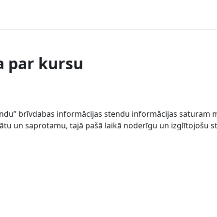
a par kursu
tendu” brīvdabas informācijas stendu informācijas saturam m
u un saprotamu, tajā pašā laikā noderīgu un izglītojošu ste