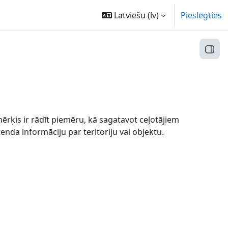
Latviešu ‎(lv)‎
Pieslēgties
Atvēr
ērķis ir rādīt piemēru, kā sagatavot ceļotājiem
nda informāciju par teritoriju vai objektu.