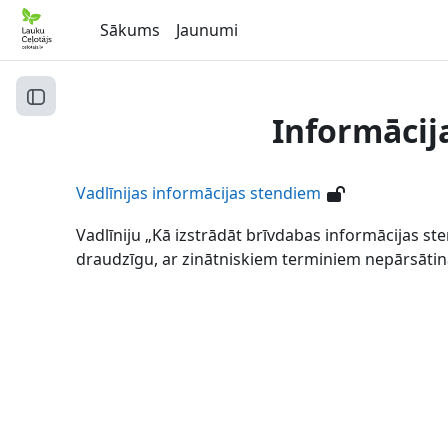
Atvērt galveno saturu
Sākums
Jaunumi
Atvērt kursu indeksu
Informācij
Vadlīnijas informācijas stendiem
Vadlīniju „Kā izstrādāt brīvdabas informācijas s
draudzīgu, ar zinātniskiem terminiem nepārsātināt