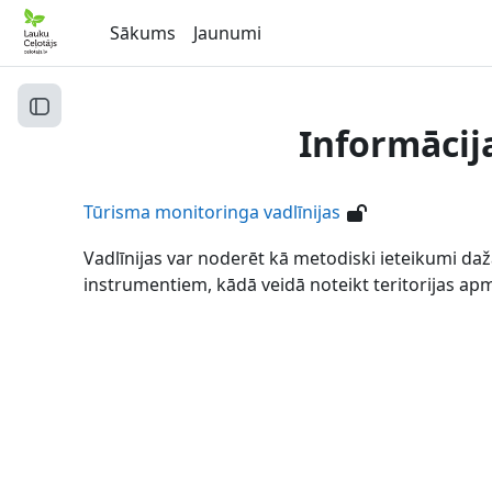
Atvērt galveno saturu
Sākums
Jaunumi
Atvērt kursu indeksu
Informācij
Tūrisma monitoringa vadlīnijas
Vadlīnijas var noderēt kā metodiski ieteikumi dažā
instrumentiem, kādā veidā noteikt teritorijas ap