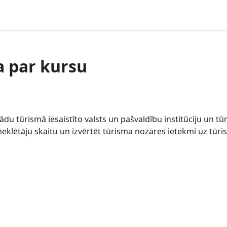
a par kursu
du tūrismā iesaistīto valsts un pašvaldību institūciju un tū
meklētāju skaitu un izvērtēt tūrisma nozares ietekmi uz tūr