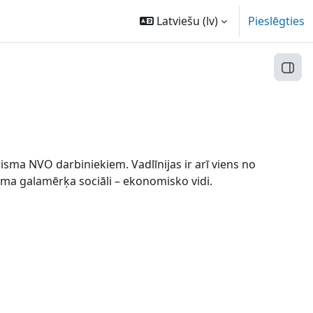
Latviešu ‎(lv)‎
Pieslēgties
Atvēr
risma NVO darbiniekiem. Vadlīnijas ir arī viens no
isma galamērķa sociāli – ekonomisko vidi.