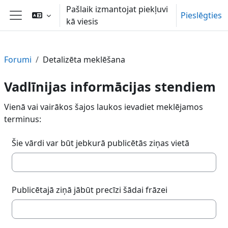
Atvērt galveno saturu
Pašlaik izmantojat piekļuvi
Pieslēgties
kā viesis
Sānu panelis
Forumi
Detalizēta meklēšana
Vadlīnijas informācijas stendiem
Vienā vai vairākos šajos laukos ievadiet meklējamos
terminus:
Šie vārdi var būt jebkurā publicētās ziņas vietā
Publicētajā ziņā jābūt precīzi šādai frāzei