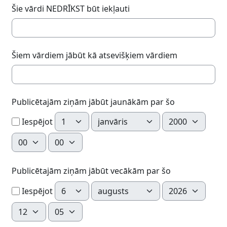
Šie vārdi NEDRĪKST būt iekļauti
Šiem vārdiem jābūt kā atsevišķiem vārdiem
Publicētajām ziņām jābūt jaunākām par šo
Diena
Mēnesis
Gads
Iespējot
Stunda
Minūte
Publicētajām ziņām jābūt vecākām par šo
Diena
Mēnesis
Gads
Iespējot
Stunda
Minūte