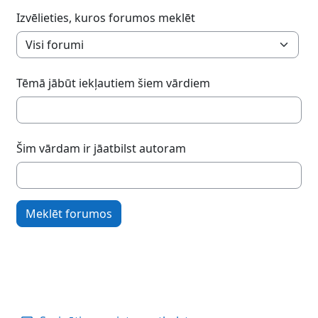
Izvēlieties, kuros forumos meklēt
Tēmā jābūt iekļautiem šiem vārdiem
Šim vārdam ir jāatbilst autoram
Meklēt forumos