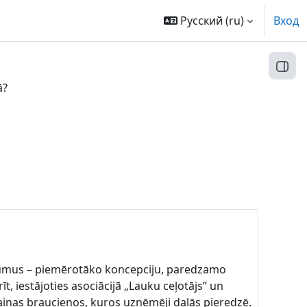
Русский ‎(ru)‎
Вход
Откр
ā?
utājumus – piemērotāko koncepciju, paredzamo
, iestājoties asociācijā „Lauku ceļotājs” un
iņas braucienos, kuros uzņēmēji dalās pieredzē.