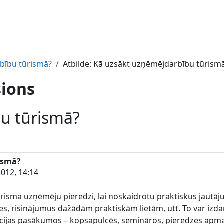
bību tūrismā?
Atbilde: Kā uzsākt uzņēmējdarbību tūrism
sions
u tūrismā?
ismā?
012, 14:14
u tūrisma uzņēmēju pieredzi, lai noskaidrotu praktiskus ja
, risinājumus dažādām praktiskām lietām, utt. To var izdarīt
ācijas pasākumos – kopsapulcēs, semināros, pieredzes apma