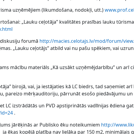
risma uzņēmējiem (likumdošana, nodokļi, utt.)
www.prof.cel
tošanai: „Lauku ceļotāja” kvalitātes prasības lauku tūrism
v.html
diskusiju forumā
http://macies.celotajs.lv/mod/forum/vie
as. „Lauku ceļotājs” atbild vai nu pašu spēkiem, vai uzrunā
jams mācību materiāls „Kā uzsākt uzņēmējdarbību” un arī cit
a” birojā, vai, ja iestājaties kā LC biedrs, tad saņemiet arī k
idu, pareizo mērķauditoriju, pārrunāt esošo piedāvājumu un 
iet LC izstrādātās un PVD apstiprinātās vadlīnijas ēdiena g
?id=24
.
 Jums jārēķinās ar Publisko ēku noteikumiem
http://www.lik
, ja ēkas kopējā platība nav lielāka par 150 m2, minimālais g