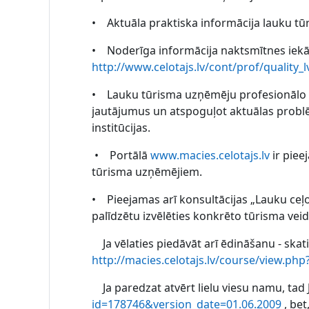
• Aktuāla praktiska informācija lauku tū
• Noderīga informācija naktsmītnes iekār
http://www.celotajs.lv/cont/prof/quality_l
• Lauku tūrisma uzņēmēju profesionālo 
jautājumus un atspoguļot aktuālas problēm
institūcijas.
• Portālā
www.macies.celotajs.lv
ir piee
tūrisma uzņēmējiem.
• Pieejamas arī konsultācijas „Lauku ceļotāj
palīdzētu izvēlēties konkrēto tūrisma ve
Ja vēlaties piedāvāt arī ēdināšanu - skat
http://macies.celotajs.lv/course/view.php
Ja paredzat atvērt lielu viesu namu, tad
id=178746&version_date=01.06.2009
, bet