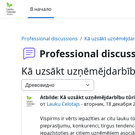
Перейти к основному содержанию
В начало
Professional discussions
Kā uzsākt uzņēmējdar
Professional discus
Kā uzsākt uzņēmējdarbīb
Режим отображения
Atbilde: Kā uzsākt uzņēmējdarbību tūr
Количество ответов: 0
от
Lauku Celotajs
-
вторник, 18 декабря 2
Vispirms ir vērts iepazīties ar citu lauk
pieprasījumu, konkurenci, tirgus tendences
iepazīstoties ar citiem uzņēmējiem asoci