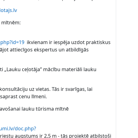
otajs.lv
a mītnēm:
w.php?id=19
ikvienam ir iespēja uzdot praktiskus
jot attiecīgos ekspertus un atbildīgās
i „Lauku ceļotāja” mācību materiāli lauku
onsultāciju uz vietas. Tās ir svarīgas, lai
saprast cenu līmeni.
atavošanai lauku tūrisma mītnē
umi.lv/doc.php?
riestu augstums ir 2,5 m - tās projektē atbilstoši